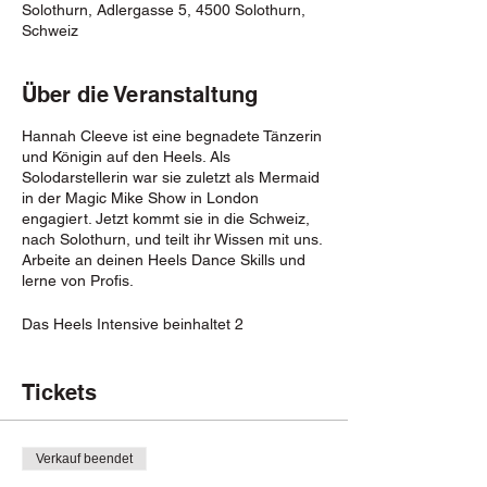
Solothurn, Adlergasse 5, 4500 Solothurn,
Schweiz
Über die Veranstaltung
Hannah Cleeve ist eine begnadete Tänzerin
und Königin auf den Heels. Als
Solodarstellerin war sie zuletzt als Mermaid
in der Magic Mike Show in London
engagiert. Jetzt kommt sie in die Schweiz,
nach Solothurn, und teilt ihr Wissen mit uns.
Arbeite an deinen Heels Dance Skills und
lerne von Profis.
Das Heels Intensive beinhaltet 2
Workshops, die zusammen oder einzeln
gebucht werden können.
Beim ersten Workshop am Samstag liegt
Tickets
der Fokus auf der Heels Technik. Perfekt,
wenn du AnfängerIn bist oder als Profi an
deiner Technik feilen willst.
Verkauf beendet
Beim zweiten Workshop am Sonntag liegt