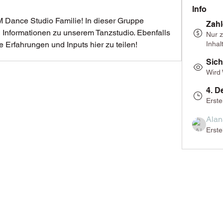
Info
 Dance Studio Familie! In dieser Gruppe 
Zahl
d Informationen zu unserem Tanzstudio. Ebenfalls 
Nur z
e Erfahrungen und Inputs hier zu teilen!
Inhal
Sich
Wird
4. D
Erstel
Alan
Erste